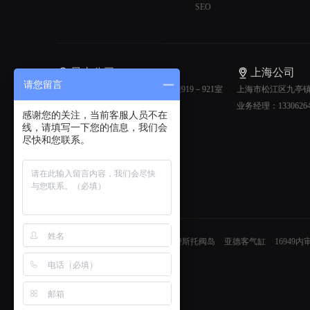
SEO
昆山公司
上海公司
请您留言
昆山市前进东路888号弘基广场1幢919－921室
上海市松江区九亭镇虬
售前热线：0512-57702362
业务经理：13306264
感谢您的关注，当前客服人员不在
线，请填写一下您的信息，我们会
尽快和您联系。
友情链接：
亚德客电磁阀
费斯托阀岛
亚德客气缸
16949内
工程
工业吸尘器