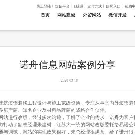
员工登陆
短信平台
E脉通
支付方式
邮局入口
帮助
首页
网站建设
外贸网站
微信开发
诺舟信息网站案例分享
：2020-03-18
建筑装饰装修工程设计与施工贰级资质，专注从事室内外装饰装
多房产商、知名企业及材料品牌商的战略合作伙伴。
网站进行改版，经过多次沟通，了解了企业的需求，
诺舟
为客户
力打动了副总经理朱建树，江苏大一统的网站改版委托给易诺公
通与调试，网站的实现效果很好，朱总经理很满意。给了
诺舟
很