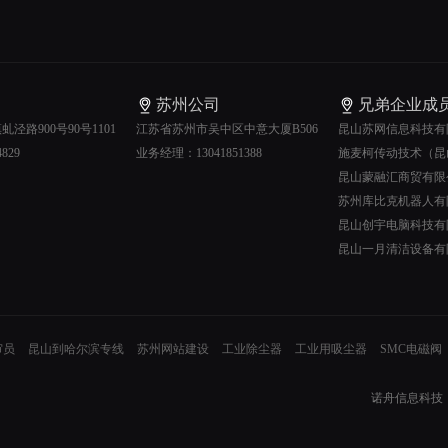
苏州公司
兄弟企业成
泾路900号90号1101
江苏省苏州市吴中区中意大厦B506
昆山苏网信息科技有
829
业务经理：13041851388
施麦柯传动技术（昆
昆山蒙融汇商贸有限
苏州库比克机器人有
昆山创宇电脑科技有
昆山一月清洁设备有
审员
昆山到哈尔滨专线
苏州网站建设
工业除尘器
工业用吸尘器
SMC电磁阀
诺舟信息科技（苏州