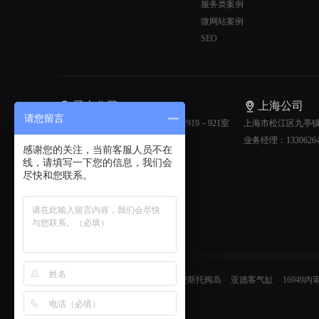
服务类案例
微网站案例
SEO
昆山公司
上海公司
请您留言
昆山市前进东路888号弘基广场1幢919－921室
上海市松江区九亭镇虬
售前热线：0512-57702362
业务经理：13306264
感谢您的关注，当前客服人员不在
线，请填写一下您的信息，我们会
尽快和您联系。
友情链接：
亚德客电磁阀
费斯托阀岛
亚德客气缸
16949内
工程
工业吸尘器