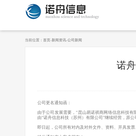
当前位置：
首页
-
新闻资讯
-
公司新闻
诺舟
公司更名通知函
：
由于公司发展需要
，“
昆山易诺祺商网络信息科技有
由
“
诺舟信息科技
（
苏州
）
有限公司
”
继续经营
，
原公
即日起
，
公司所有对内及对外文件
、
资料
、
开具发票