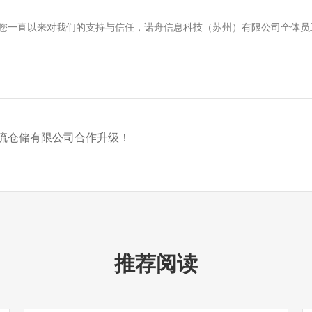
您一直以来对我们的支持与信任
，
诺舟信息科技
（
苏州
）
有限公司全体员
流仓储有限公司合作升级！
推荐阅读