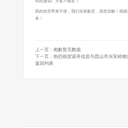
特此通知广大客户朋友
！
因此给您带来不便
，
我们深表歉意
，
请您谅解
！
感谢
务
！
上一页：
抱歉暂无数据
下一页：
热烈祝贺诺舟信息与昆山市兴安岭物
返回列表