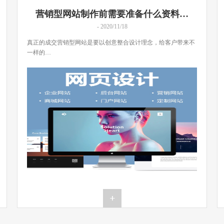
营销型网站制作前需要准备什么资料…
- 2020/11/18
真正的成交营销型网站是要以创意整合设计理念，给客户带来不
一样的…