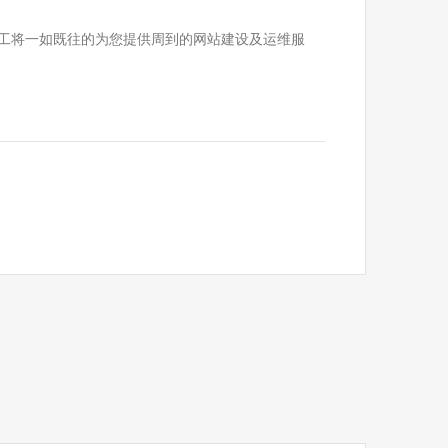
工将一如既往的为您提供周到的网站建设及运维服