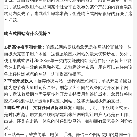
完成。然而移动端网站访问独立移动站的内页是一般是重新定向到首
页，就这导致用户在访问某个社交平台发布的某个产品的内页自动跳
转到内页去了，造成跳出率非常高，但是响应式网站很好的解决了这
个问题。
响应式网站有什么优势？
1.提高转换率和销量：
响应式网站意味着您无需在网站设置跳转，从
而极大完善了用户体验，这也是响应式网站的最大优势所在。另外，
使用集成式设计和CSS表单一类的功能使网站无论在何种设备上都能
营造出风格一致的感觉和外观。若熟悉这种布局，用户可以在任何设
备上轻松浏览您的网站，进而提高转换率。
2.节省开发投入：
摒弃传统网站，选择响应式网页，单从开发阶段就
能为您节省大量时间和金钱。别忘了为不同的设备同时开发多个网
站，意味着后期也需要更多的开发支持费用和维护成本。您最好将响
应式网站测试技术运用到响应式网站，这将大幅减少您的支出。
3.响应式设计，支持任何设备和系统：
电脑、手机、平板响应式设计
是时代所趋。用大腕互联响站建出来的网站能让用户无论是在工作、
出游、还是在走路、休息的时候浏览网站，都能拥有最完美的浏览效
果。
4.三站合一，维护简单：电脑、手机、微信三个网站使用的是同一个