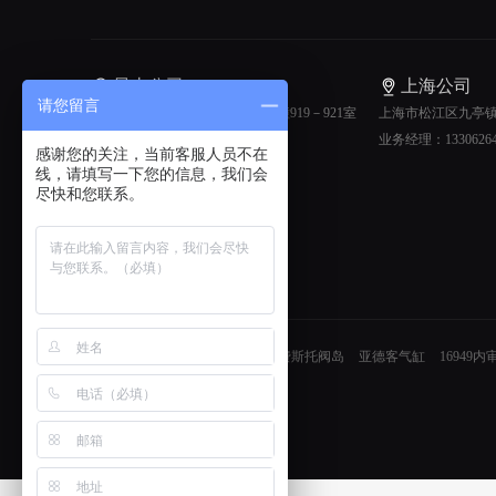
昆山公司
上海公司
请您留言
昆山市前进东路888号弘基广场1幢919－921室
上海市松江区九亭镇虬
售前热线：0512-57702362
业务经理：13306264
感谢您的关注，当前客服人员不在
线，请填写一下您的信息，我们会
尽快和您联系。
友情链接：
亚德客电磁阀
费斯托阀岛
亚德客气缸
16949内
工程
工业吸尘器