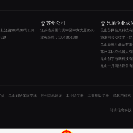
苏州公司
兄弟企业成
泾路900号90号1101
江苏省苏州市吴中区中意大厦B506
昆山苏网信息科技有
829
业务经理：13041851388
施麦柯传动技术（昆
昆山蒙融汇商贸有限
苏州库比克机器人有
昆山创宇电脑科技有
昆山一月清洁设备有
审员
昆山到哈尔滨专线
苏州网站建设
工业除尘器
工业用吸尘器
SMC电磁阀
诺舟信息科技（苏州